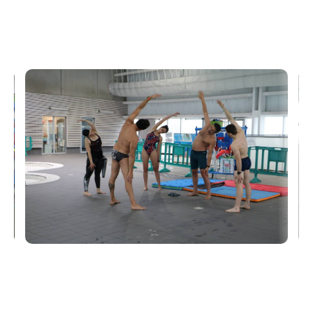
mieux gérer ses émotions
communiquer avec plus d'impact
gagner en énergie
mieux dormir et récupérer plus rapidement
davantage performer dans votre sport
Autant de bénéfices concrets dans un quotidien
souvent sous tension.
Participez à nos ateliers du souffle et profitez d'un
vrai moment de pause et de recentrage.
En visio.