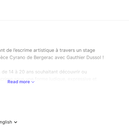
nt de l’escrime artistique à travers un stage
pièce Cyrano de Bergerac avec Gauthier Dussol !
 de 14 à 20 ans souhaitant découvrir ou
escrime sous une forme ludique, expressive et
Read more
éâtre, l’escrime artistique permet de développer
nfiance en soi.
liée à la Fédération Française d’Escrime,
’Escrime » et « Prestige », ce stage garantit un