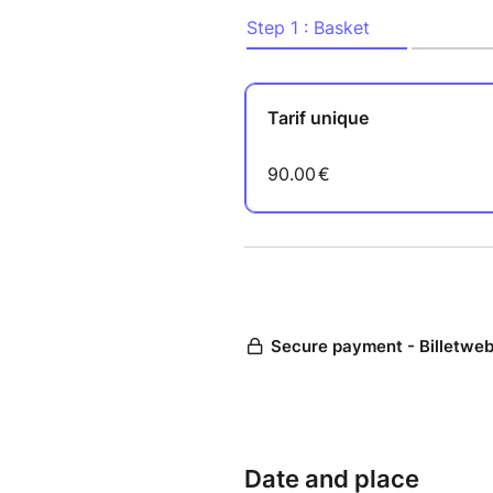
enseignement de qualité dans 
Au programme :
Initiation et perfectionne
Travail de mise en scène
Apprentissage de chorég
Expression corporelle et j
Les valeurs de l’escrime :
Respect et maîtrise de soi so
autant les capacités physique
réflexion et la gestion des ém
Un stage idéal pour allier sp
conviviale !
SALLE CLIMATISEE !
FICHE D'INSCRIPTION CLIQUE
Date and place