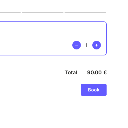
un cadre sécurisé et bienveillant.
ment aux techniques d’escrime artistique
 autour de Cyrano de Bergerac
raphies de combat
eu théâtral
nt au cœur de la discipline. L’escrime développe
s que mentales, en favorisant la concentration, la
otions.
ort, art et plaisir dans une ambiance dynamique et
Z ICI