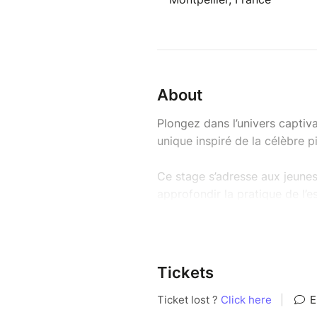
About
Plongez dans l’univers captiva
unique inspiré de la célèbre 
Ce stage s’adresse aux jeunes
approfondir la pratique de l’
spectaculaire.
À mi-chemin entre sport et th
coordination, créativité et co
Tickets
Encadré par une structure affi
labellisée « École Française d