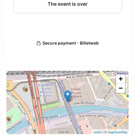
Nous élaborerons deux formules
spécialement adaptées à votre peau
Vous fabriquerez votre baume à lèvres et
votre crème pour les mains.
Cet atelier s'adresse aux femmes comme aux
hommes.
Toutes les matières premières utilisées sont
naturelles, certifiées bio, respectueuses du
corps et de l'environnement.
+
Je vous fournis contenants, matières
−
premières et matériels.
| ©
Leaflet
OpenStreetMap