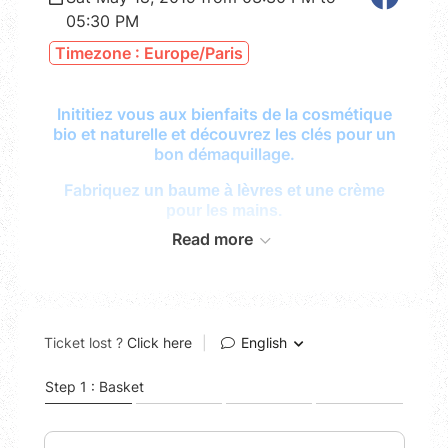
05:30 PM
Timezone : Europe/Paris
Inititiez vous aux bienfaits de la cosmétique
bio et naturelle et découvrez les clés pour un
bon démaquillage.
Fabriquez
un baume à lèvres et une crème
pour les mains.
Read more
Au cours de cet atelier :
Nous découvrirons l'univers de la
cosmétique bio et naturelle.
Nous analyserons les différents types de
peaux et leurs problématiques.
Nous comprendrons pourquoi il est
important de prendre soin de sa peau et
de son corps.