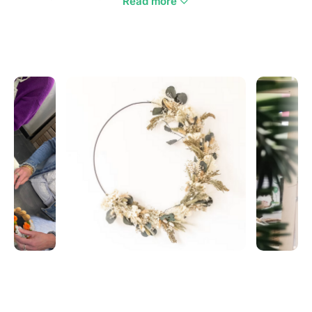
Read more
Tout le matériel est fourni.
Prix par personne 35€
(matériel, contenant et fleurs compris).
Le cours accueille entre 2 et 6 personnes
La réservation de l’atelier se fait en ligne ou à la
caisse du magasin Carrément Fleurs avenue de
Fronton (proche Aucamville) qui a la gentillesse de
m'accueillir pour cet atelier.
NB : il vous est possible d'annuler votre participation
en cas d'imprévu et d'obtenir un remboursement
(moins les frais de traitement de 1,95% du montant
de votre commande) jusqu'à 48h avant la date de
l'événement.