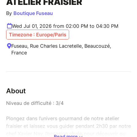
ATELIER FRAISIER
By
Boutique Fuseau
Wed Jul 01, 2026 from 02:00 PM to 04:30 PM
Timezone : Europe/Paris
Fuseau, Rue Charles Lacretelle, Beaucouzé,
France
About
Niveau de difficulté : 3/4
Plongez dans l’univers gourmand de notre atelier
fraisier et laissez vous guider pendant 2h30 par notre
chef Xavier Nay, l’occasion rêvée pour découvrir ou
Read more