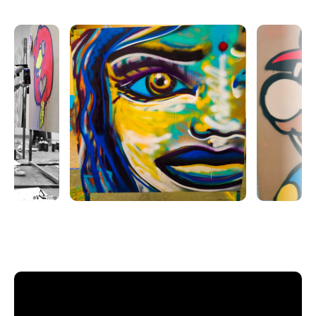
2 - Exercices pas à pas de graphisme et création
d’effets de volume à main levé à la peinture aérosol
3 - Création de votre œuvre personnelle que vous
emporterez chez vous , d’après le thème que vous
aurez choisi
NIVEAUX : cet atelier est destiné autant aux
débutants qu'aux élèves ayant déjà participé à nos
précédents ateliers, le programme sera adapté.
VOUS REPARTIREZ AVEC VOTRE ŒUVRE !
■ INFOS PRATIQUES ■
‣ Entrée payante, avec un nombre de places limité
(12 élèves, soit 6 élèves par formateur)
‣ Sur inscription
Des photos et une vidéo de l’atelier seront réalisées
et envoyées ensuite aux participants.