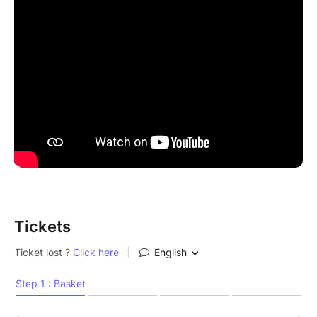
Voir les ateliers précédents :
https://www.graffevent.com/ateliers-calligraff
https://www.youtube.com/watch?
v=2JfqttQEo6A&t=3s
https://www.graffevent.com/atelier-graff-calligraff-
160121
https://www.youtube.com/channel/UCmzEOSzYaZJW
Tickets