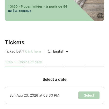
ou par Instagram (
@holiatma
)
NB² : Si vous ne pouvez pas régler en ligne alors,
faites moi parvenir votre demande d'inscription par
mail (
holiatma@outlook.com
) ou par Instagram
(
@holiatma
)
Tickets