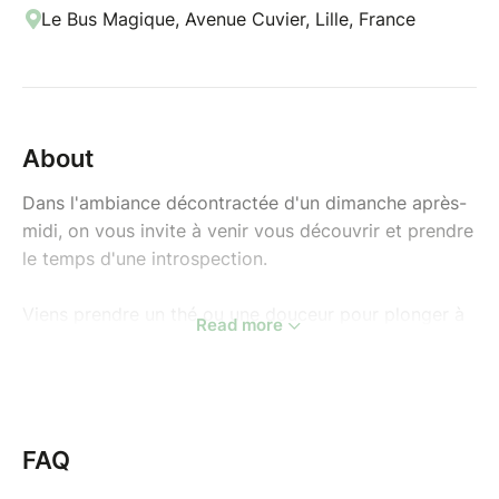
Le Bus Magique, Avenue Cuvier, Lille, France
About
Dans l'ambiance décontractée d'un dimanche après-
midi, on vous invite à venir vous découvrir et prendre
le temps d'une introspection.
Viens prendre un thé ou une douceur pour plonger à
Read more
l'intérieur de toi en construisant ton Ikigaï, outil de
développement personnel qui signifie
« raison de se lever le matin ».
Charlène te partagera ses connaissances et
FAQ
t'accompagnera sur le chemin de la connaissance. Si