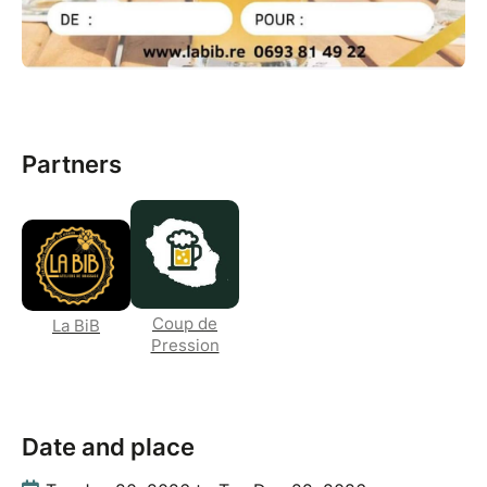
Partners
Coup de
La BiB
Pression
Date and place