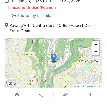
Tue Jan 20, 2026 to Tue Dec 22, 2026
Timezone : Indian/Reunion
Add to my calendar
Vavang'Art : Centre d’art, 4C Rue Hubert Delisle,
Entre-Deux
+
−
| ©
Leaflet
OpenStreetMap