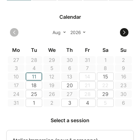
Choisissez votre recette ! Blonde, Blanche,
Ambrée, IPA, Stout...
Dégustation et présentation des différents
types de bière.
Récupérez entre 4 litres (formule à 159€) de
votre bière bouteilles un mois plus tard le
temps de fermentation et embouteillage.
Tout est inclus : Demi journée de brassage (4h30),
mise à disposition du matériel, des ingrédients,
du savoir faire et des connaissances, la dégustation,
le suivi de fermentation et l'embouteillage.
Nous proposons également une formule à 59€ par
personne qui vous permet une immersion de 10h à
12h dans le monde du brassage avec une dégustation
de différentes bières, présentation des brasseries de
la Réunion et vous repartez avec 3 bières 33cl de La