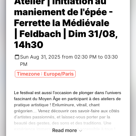
Atelier | Initiation au
maniement de l'épée -
Ferrette la Médiévale
| Feldbach | Dim 31/08,
14h30
Sun Aug 31, 2025 from 02:30 PM to 03:30
PM
Timezone : Europe/Paris
Le festival est aussi l’occasion de plonger dans l’univers
fascinant du Moyen Âge en participant à des ateliers de
pratique artistique ! Enluminure, vitrail, chant
grégorien… Venez découvrir ces savoir-faire aux côtés
d’artistes passionnés, et laissez-vous porter par la
beauté des gestes, des sons et des traditions. Une
expérience immersive, créative et accessible à tous !
Read more