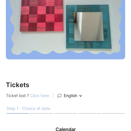
pour révéler toute la brillance de votre
œuvre.
Infos pratiques :
Âge : Dès 15 ans (manipulation du scalpel).
Inclus : Tout le matériel nécessaire (paille,
support, miroir).
Le lieu : Rendez vous dans l'atelier créatif
hobbiz.
Un événement à fêter ou une autre date en tête ?
Tickets
Si vous souhaitez privatiser l'atelier pour un groupe
ou réserver une date qui n'est pas affichée sur le
calendrier, contactez-moi directement par mail à
ateliermovaa@gmail.com pour organiser votre
session sur-mesure !