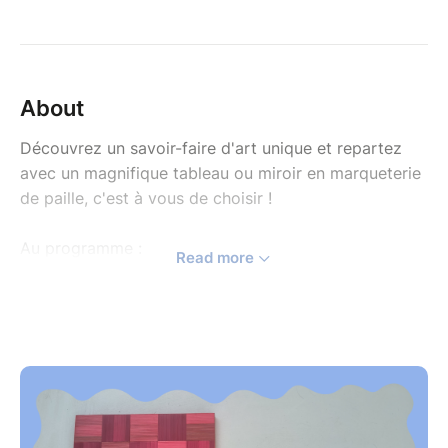
About
Découvrez un savoir-faire d'art unique et repartez
avec un magnifique tableau ou miroir en marqueterie
de paille, c'est à vous de choisir !
Au programme :
Read more
Accueil & découverte de la matière
Préparation de la paille
Création: Vous composerez le motif
géométrique de votre choix, choisirez vos
couleurs (selon dispo) et apprendrez à coller
les brins un par un avant de maîtriser la
découpe nette au scalpel.
Finitions : Nettoyage des résidus de colle