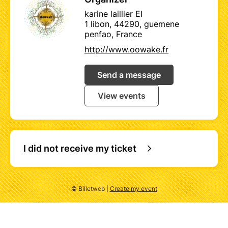
karine laillier EI
1 libon, 44290, guemene
penfao, France
http://www.oowake.fr
Send a message
View events
I did not receive my ticket
© Billetweb |
Create my event