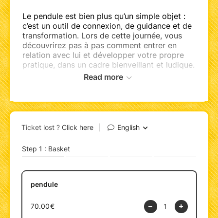
Le pendule est bien plus qu’un simple objet :
c’est un outil de connexion, de guidance et de
transformation. Lors de cette journée, vous
découvrirez pas à pas comment entrer en
relation avec lui et développer votre propre
pratique, dans un cadre bienveillant et ludique.
Read more
???? Au programme :
Choisir et apprivoiser votre pendule
Créer votre protocole personnel de
travail
Apprendre à poser les bonnes
questions et à recevoir des réponses
claires
Explorer l’utilisation des grilles de
travail fournies pour aller plus loin
Découvrir comment lire des