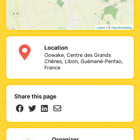
seront disponibles en prêt ou à la
vente sur place.
| ©
Leaflet
OpenStreetMap
Location
Oowake, Centre des Grands
Chênes, Libon, Guémené-Penfao,
France
Share this page
Organizer