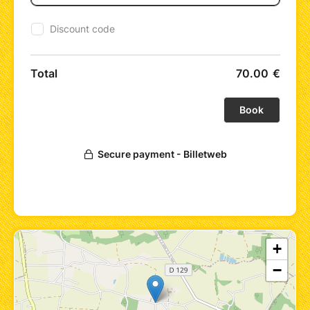
informations, mais aussi comment les
transformer grâce au pendule
Exercices pratiques pour renforcer
votre confiance et votre ressenti
???? Ce que vous allez vivre :
Un atelier vivant, riche en expérimentations,
où théorie et pratique s’entrelacent. Vous
repartirez avec des bases solides, des outils
concrets et une relation unique avec votre
pendule.
???? Informations pratiques :
Horaires : 10h00 – 17h00
+
Tarif :
70 €
(prévoir un pique-nique
pour le déjeuner)
−
Matériel : apportez votre pendule. Si
vous n’en avez pas, des pendules