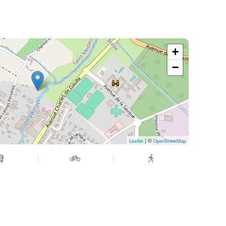
+
−
| ©
Leaflet
OpenStreetMap