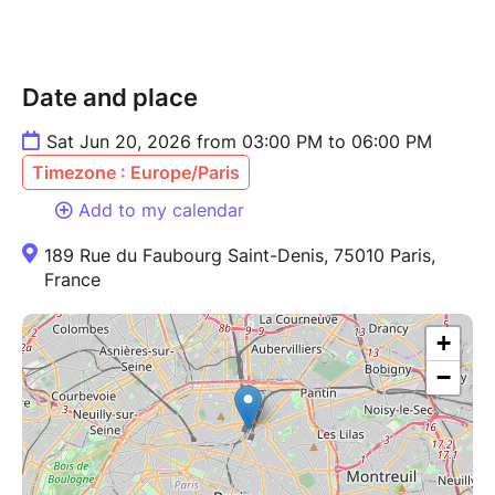
praticienne en énergétique traditionnelle
chinoise
N’hésitez pas à nous contacter pour toute
Date and place
question avant votre venue.
Plus d'info sur :
https://www.berenicelubin.fr/
Sat Jun 20, 2026 from 03:00 PM to 06:00 PM
https://www.madeleine-leveque.com/
Timezone : Europe/Paris
Add to my calendar
189 Rue du Faubourg Saint-Denis, 75010 Paris,
France
+
−