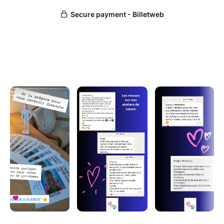
Des moments de partages authentiques pour
nourrir le lien.
Un peu de théorie afin de comprendre nos
fonctionnements corporels et émotionnels
pour mieux les appréhender.
Des outils concrets, de la pratique
introspective et somatique à la découverte
de son émotion dans la sécurité.
Inclus : goûter convivial et rafraîchissant pour
échanger et déguster !
Places limitées pour garantir la qualité des
échanges.
Lieu : Cabinet La Sémilla – Paris 10 (proche
Gare du Nord)
Tarif : 55€
Durée : 3h
Duo d'expertes : Madeleine Leveque,
psychopraticienne, et Berenice Lubin,