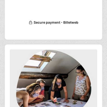
Atelier participatif de 3h pour comprendre en
équipe
les enjeux du système agri-alimentaire
et échanger sur les actions à mener pour y
faire face.
Atelier co-organisé dans le cadre des 48H de
l'agriculture urbaine, avec la Ferme
pédagogique du Collet des Comtes et en
partenariat avec la Cité de l'Agriculture de
Marseille.
https://ferme-pedagogique-collet-des-
comtes.fr/
Pour notre santé, pour l'environnement, pour
le climat, pour préserver nos terroirs, pour
plus de solidarité, nous souhaitons tous une
alimentation durable.
Mais est-ce si simple ? Et qu'est-ce que ça
signifie vraiment ?