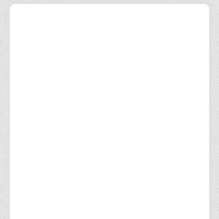
– Un troc de graine
– Une buvette
– Un stand de crêpes
– Un stand de jeux en bois pour enfants
– Visite et nourrissage des animaux
Adresse : 137 Bd des Libérateurs, 13012
Marseille
Merci de vous garer à la traverse de la Martine
https://www.les48h.com/programmation/?
filters[city]=96
Cette session est destinée avant tout aux
particuliers.
Si vous souhaitez organiser un atelier pour vos
équipes, nous pouvons vous proposer une
prestation adaptée :
contactez-nous !
Pour en savoir plus sur la Fresque Agri'Alim
Présentation du projet