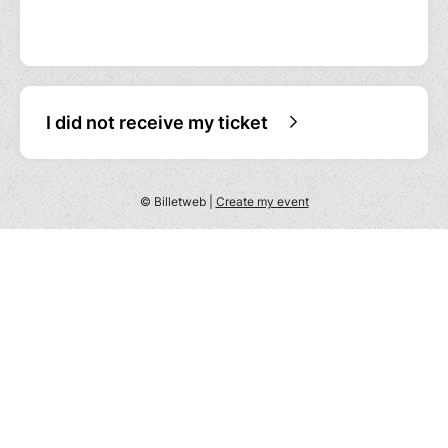
Suivre le projet sur
Facebook
,
sur
LinkedIn
, par
e-mail
Vous ne pouvez pas participer à cette date là
?
Retrouvez
les autres dates
planifiées
ou
suivez-nous pour être
prévenu.e
I did not receive my ticket
des prochaines dates !
© Billetweb |
Create my event