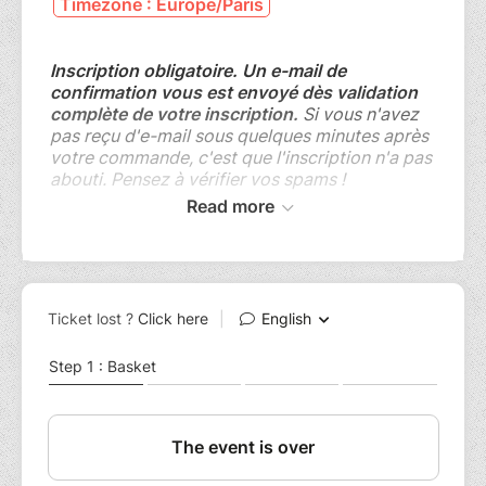
Timezone : Europe/Paris
Inscription obligatoire.
Un e-mail de
confirmation vous est envoyé dès validation
complète de votre inscription.
Si vous n'avez
pas reçu d'e-mail sous quelques minutes après
votre commande, c'est que l'inscription n'a pas
abouti. Pensez à vérifier vos spams !
Read more
Conditions d'annulation
: Remboursement ou
avoir possible uniquement si votre demande
d'annulation est enregistrée
au plus tard
2 jours avant l'atelier.
Vous pourrer gérer votre
inscription via le lien "Gérer ma commande"
situé au bas de l'e-mail de confirmation de
votre commande.
Présentation