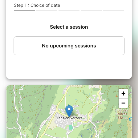
Réflexion
: Parcourir 5 lots de cartes
pour faire le lien entre les histoires
collectives et les vécus individuels et
permettre les prises de conscience.
Ressentis & émotions
: Échanger sur
ses émotions et son vécu.
Leviers d’actions & mises en situation
:
Repérer les champs d’actions
individuels et collectifs & se projeter
dans des situations du quotidien pour
déjouer le sexisme ordinaire.
►
Raison d'être de l'association
: Contribuer à
une société égalitaire et inclusive, par la
+
diffusion de l'outil Fresque du sexisme, grâce
−
à un réseau engagé incarnant nos valeurs.
En attendant l'atelier, testez vos connaissances
avec ce
quiz sur les chiffres du sexisme