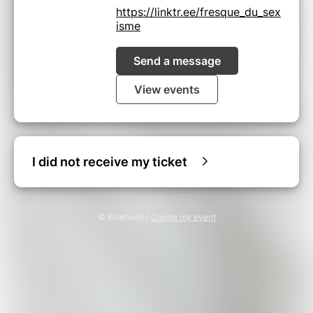
https://linktr.ee/fresque_du_sex
isme
Send a message
View events
I did not receive my ticket
© Billetweb |
Create my event