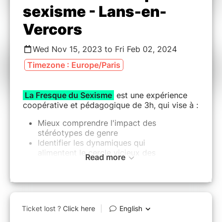
sexisme - Lans-en-
Vercors
Wed Nov 15, 2023 to Fri Feb 02, 2024
Timezone : Europe/Paris
La Fresque du Sexisme
est une expérience
coopérative et pédagogique de 3h, qui vise à
:
Mieux comprendre l'impact des
stéréotypes de genre
Identifier les dynamiques qui
alimentent le cercle vicieux des
Read more
inégalités
Ouvrir des espaces de partage et
cultiver l'écoute empathique
​​​​​​Gagner en pouvoir d'agir pour enrayer
la mécanique sexiste
►
3 phases composent l'atelier
: