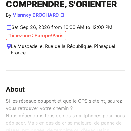
COMPRENDRE, S'ORIENTER
By
Vianney BROCHARD EI
Sat Sep 26, 2026 from 10:00 AM to 12:00 PM
Timezone : Europe/Paris
La Muscadelle, Rue de la République, Pinsaguel,
France
About
Si les réseaux coupent et que le GPS s'éteint, saurez-
vous retrouver votre chemin ?
Nous dépendons tous de nos smartphones pour nous
déplacer. Mais en cas de crise majeure, de panne de
réseau prolongée, de tempête ou d'évacuation