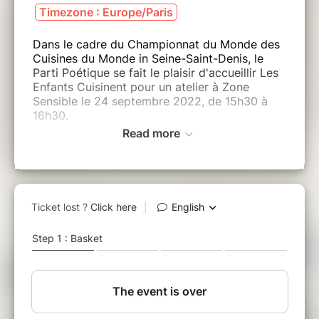
Timezone : Europe/Paris
Dans le cadre du Championnat du Monde des
Cuisines du Monde in Seine-Saint-Denis, le
Parti Poétique se fait le plaisir d'accueillir Les
Enfants Cuisinent pour un atelier à Zone
Sensible le 24 septembre 2022, de 15h30 à
16h30.
Read more
⚠️ - atelier réservé aux enfants de plus de 6
ans
Votre intervenant :
L'associtiation
Les Enfants Cuisinent
,
association du groupe SOS, a été fondée en
2011 par Olivier Chaput, chef de cuisine.
Sa mission est de sensibiliser TOUS les
enfants, où qu'ils soient, à une alimentation
durable, en leur transmettant le plaisir de
cuisiner afin de manger BON et de manger
BIEN.