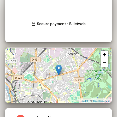
En leur offrant les clés d'une bonne
alimentation, l'association Les Enfants
Cuisinent souhaite qu'ils deviennent des
consommateurs, acteurs de leur santé
d'adulte.
Les chef.fe.s profitent de chaque atelier de
cuisine pour sensibiliser les jeunes sur toute la
chaîne alimentaire, du choix du produit ... à sa
complète utilisation.
+
−
| ©
Leaflet
OpenStreetMap