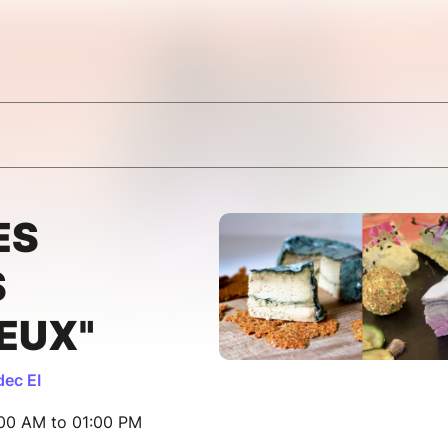
ES
S
EUX"
ec EI
:00 AM to 01:00 PM