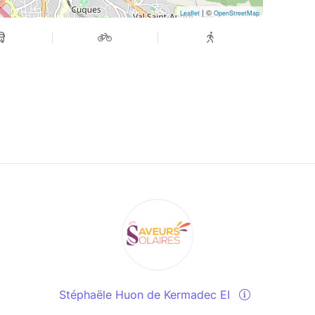
| ©
Leaflet
OpenStreetMap
Stéphaële Huon de Kermadec EI