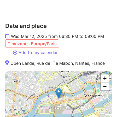
Cet atelier sera co-animé.
Date and place
A bientôt !
Wed Mar 12, 2025 from 06:30 PM to 09:00 PM
Timezone : Europe/Paris
Add to my calendar
Open Lande, Rue de l'Île Mabon, Nantes, France
+
−