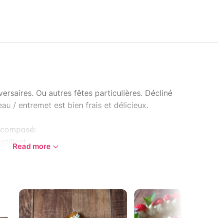
iversaires. Ou autres fêtes particulières. Décliné
eau / entremet est bien frais et délicieux.
t composé:
stillant
Read more
olat blanc.
ur du sans gluten sans lait oeufs soja arachide
à déclaration obligatoire.
sirez en fonction de vos envies.