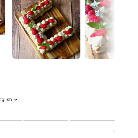
arties.
 midi pour les besoins de la mousse.
ez la liste des ingrédients et le lien ZOOM pour y
eplay, la recette et la fiche CONSEILS.
nds à toutes les questions. Il se veut un moment
urtout n'hésitez pas à les poser via mon adresse
com
ssionnels: me contacter.