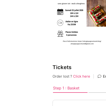
Cet atelier se compose de 2 p
1H00 le matin et 1H00 l'après
Comment se déroule l'atelier?
Après inscription, vous recevr
assister.
Suite à celui-ci, j'envoie le r
Au cours de l'atelier, je répo
de partage et de convivialité.
Tickets
Si vous avez des questions, s
mail:
allergiquegourmand@gmail.
Tarif different pour les profe