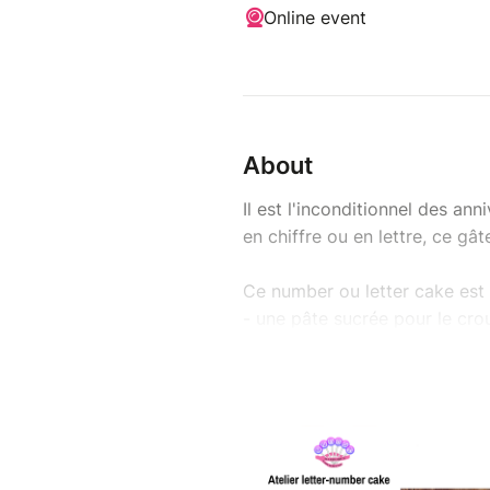
Online event
About
Il est l'inconditionnel des ann
en chiffre ou en lettre, ce gât
Ce number ou letter cake es
- une pâte sucrée pour le crou
- confiture
- d'une crème montée au choc
Comme toujours nous sommes s
FAC et tout autres allergènes 
Quelques fruits que vous choi