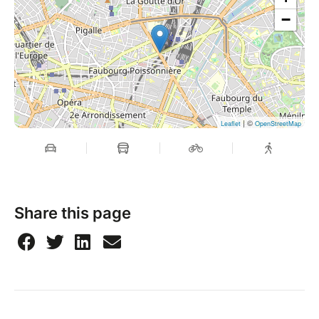
→ Plus d'info sur :
https://www.berenicelubin.fr/
−
https://www.madeleine-leveque.com/
| ©
Leaflet
OpenStreetMap
Share this page