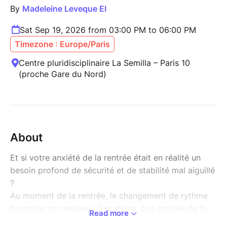
By
Madeleine Leveque EI
Sat Sep 19, 2026 from 03:00 PM to 06:00 PM
Timezone : Europe/Paris
Centre pluridisciplinaire La Semilla – Paris 10
(proche Gare du Nord)
About
Et si votre anxiété de la rentrée était en réalité un
besoin profond de sécurité et de stabilité mal aiguillé
?
Au moment de la rentrée, le changement de rythme
bouscule nos repères. Cet atelier, à la croisée de la
Read more
Médecine Traditionnelle Chinoise et de la