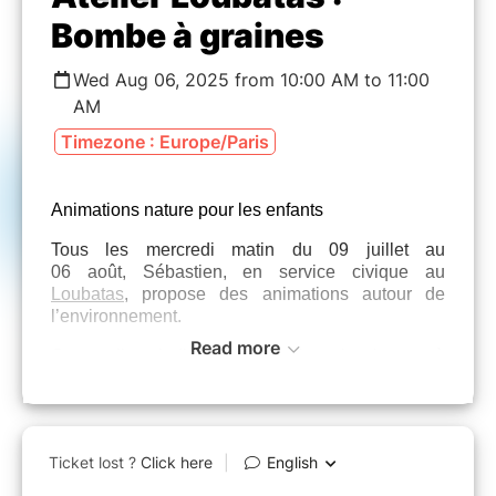
Bombe à graines
Wed Aug 06, 2025 from 10:00 AM to 11:00
AM
Timezone : Europe/Paris
Animations nature pour les enfants
Tous les mercredi matin du 09 juillet au
06 août, Sébastien, en service civique au
Loubatas
, propose des animations autour de
l’environnement.
Read more
Ces ateliers ludiques invitent les plus jeunes à
explorer la nature, à mieux la comprendre et à la
respecter.
vous créerez une bombe
Pour ce dernier atelier
à graines, nulle inquiétude, rien de plus
inofensif et tellement ludique.