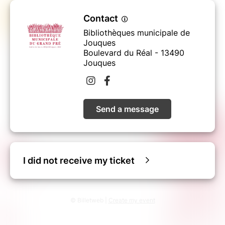
Contact
Bibliothèques municipale de
Jouques
Boulevard du Réal - 13490
Jouques
Send a message
I did not receive my ticket
© Billetweb |
Create my event