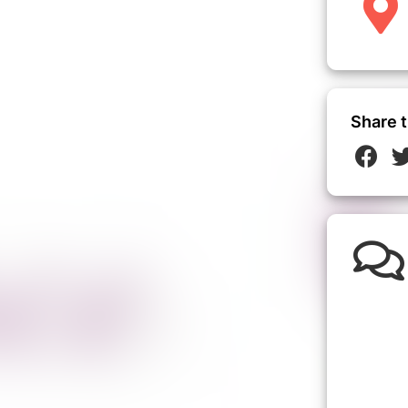
Share t