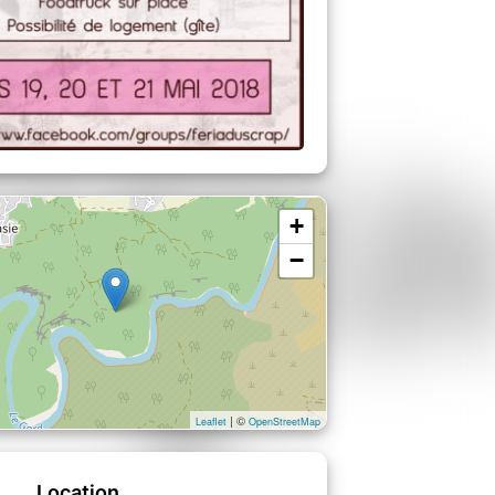
+
−
| ©
Leaflet
OpenStreetMap
Location