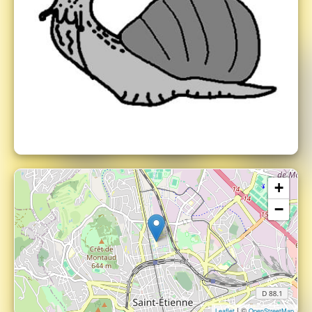
+
−
| ©
Leaflet
OpenStreetMap