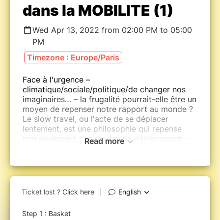
dans la MOBILITE (1)
Wed Apr 13, 2022 from 02:00 PM to 05:00
PM
Timezone : Europe/Paris
Face à l'urgence –
climatique/sociale/politique/de changer nos
imaginaires… – la frugalité pourrait-elle être un
moyen de repenser notre rapport au monde ?
Le slow travel, ou l'acte de se déplacer
lentement, est une philosophie qui repense
non seulement nos modes de déplacement –
Read more
moins de véhicules motorisés, plus de
transports "doux" ....
Peut-on imaginer de nouvelles proximités
entre citoyens et services ?
Finalisez votre inscription pour participer
activement à l'atelier et tenter de répondre