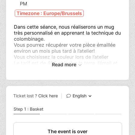
PM
Timezone : Europe/Brussels
Dans cette séance, nous réaliserons un mug
très personnalisé en apprenant la technique du
colombinage.
Vous pourrez récupérer votre pièce émaillée
environ un mois plus tard à l’atelier!
Vous choisissez la couleur lors de l’atelier
Le tarif est de 45€ et inclus la terre, l’émail et
Read more
les deux cuissons.
Un supplément de 5€ est demandé par pièce
supplémentaire à cuire ( supplément à régler
sur place).
4 participants maximum, et 2 minimum,
respect des règles sanitaires en vigueur
(distance de 1,5 m entre les participants, port
du masque)