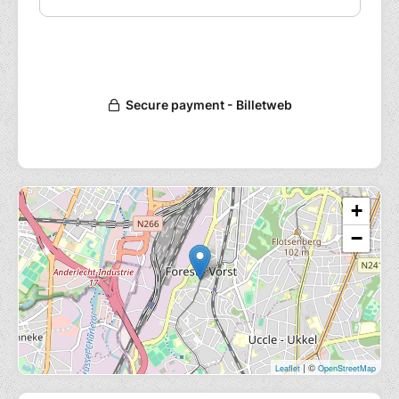
+
−
| ©
Leaflet
OpenStreetMap