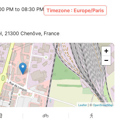
:00 PM to 08:30 PM
Timezone : Europe/Paris
el, 21300 Chenôve, France
+
−
| ©
Leaflet
OpenStreetMap