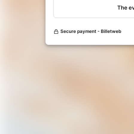
9h00 : début de l'atelier
12h00 : pause déjeuner avec dégus
16h00 : fin de l'atelier (environ)
Lieu du cours : atelier de Kiekebi
Anderlecht)
CONDITIONS DE VENTE : un rembourseme
prévenant au minimum 48 heures à l’avance
être remboursée.