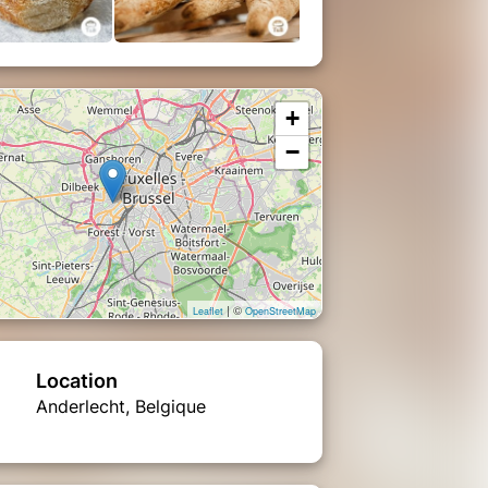
+
−
| ©
Leaflet
OpenStreetMap
Location
Anderlecht, Belgique