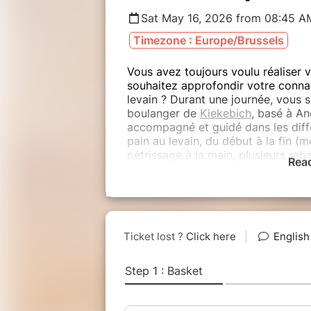
Sat May 16, 2026 from 08:45 A
Timezone : Europe/Brussels
Vous avez toujours voulu réaliser
souhaitez approfondir votre connai
levain ? Durant une journée, vous 
boulanger de
Kiekebich
, basé à An
accompagné et guidé dans les diffé
pain au levain, du début à la fin (
pétrissage à la main, plusieurs rab
Rea
façonnage et cuisson).
Vous préparerez également une pi
groupe de participants le midi. L'a
des pains. Chaque participant repa
cuit, un pâton à cuire chez soi le 
pour réussir à coup sur son pain à 
Horaires 
8h45 : accueil avec une viennoise