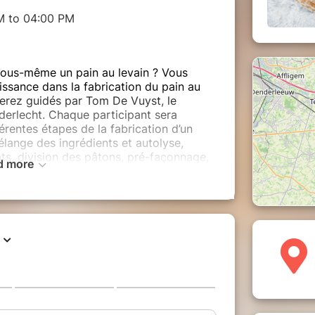
M to 04:00 PM
 vous-même un pain au levain ? Vous
ssance dans la fabrication du pain au
serez guidés par Tom De Vuyst, le
derlecht. Chaque participant sera
rentes étapes de la fabrication d’un
mélange des ingrédients et autolyse,
ats, division des pâtons, pré-façonnage,
d more
zza, que vous dégusterez avec le
près-midi sera consacrée à la cuisson
rtira avec son propre pain au levain
lendemain et quelques bons conseils
la maison.
de la journée :
rie pour bien commencer la journée