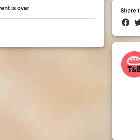
Share t
tation de pizzas faites maison
ch - Quai Fernand Demets, 23 (1070
nt pour une annulation sera possible en
. Au-delà de ce délai, la place ne pourra pas