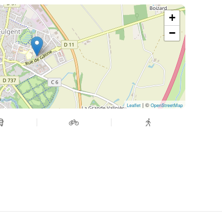
+
−
| ©
Leaflet
OpenStreetMap