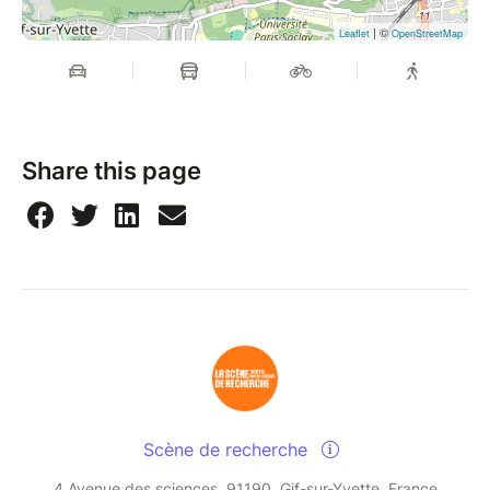
| ©
Leaflet
OpenStreetMap
Share this page
Scène de recherche
4 Avenue des sciences, 91190, Gif-sur-Yvette, France