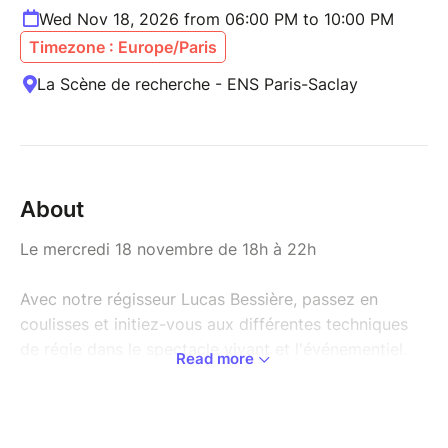
Wed Nov 18, 2026 from 06:00 PM to 10:00 PM
Timezone : Europe/Paris
La Scène de recherche - ENS Paris-Saclay
About
Le mercredi 18 novembre de 18h à 22h
Avec notre régisseur Lucas Bessière, passez en
coulisses et initiez-vous aux différentes techniques
de régie dans le spectacle vivant et l'événementiel.
Read more
Cet atelier s'adresse aux débutant.e.s et aux curieux :
venez découvrir sans aucun niveau requis.