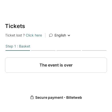
Durée : De 9h30 à 12h
✨ Et si avancer dans vos projets devenait simple ?
Tickets
Explorez comment :
✔️ Mettre en valeur vos personnalités et
compétences individuelles
✔️ Alimenter et structurer vos projets
✔️ Appréhender l’avenir avec confiance
À travers deux approches complémentaires, revisiter
qui vous êtes, ce que vous avez accompli et où vous
souhaitez aller avec :
✨Vanessa Lissajoux, LiVen up, Conseil en Image &
Relooking pour vous aider à sublimer votre image en
respectant votre naturel ou votre marque.