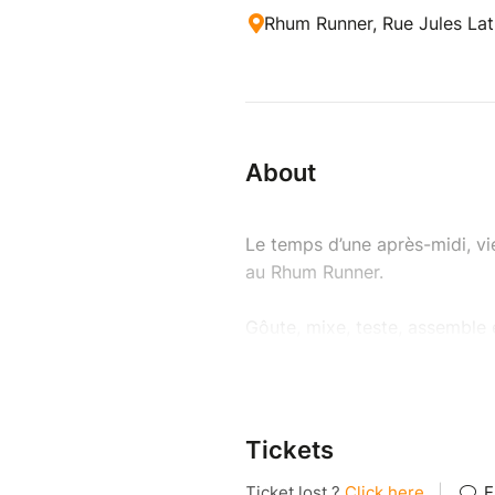
Rhum Runner, Rue Jules Latr
About
Le temps d’une après-midi, v
au Rhum Runner.
Gôute, mixe, teste, assemble 
fruits frais, épices et sucre à
Notre joyeuse équipe sera là p
quelques secrets bien gardés
Tickets