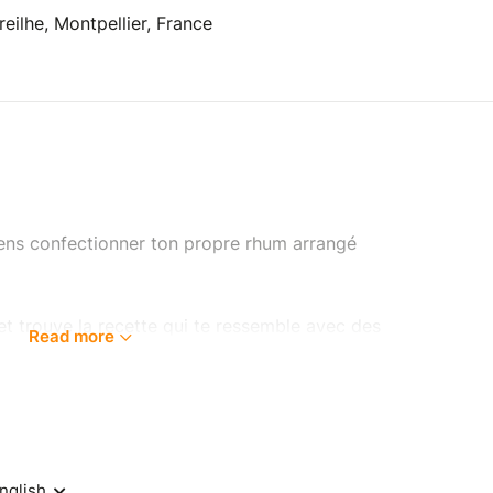
eilhe, Montpellier, France
iens confectionner ton propre rhum arrangé
et trouve la recette qui te ressemble avec des
Read more
 disposition.
our te souffler ses meilleurs conseils… et
.