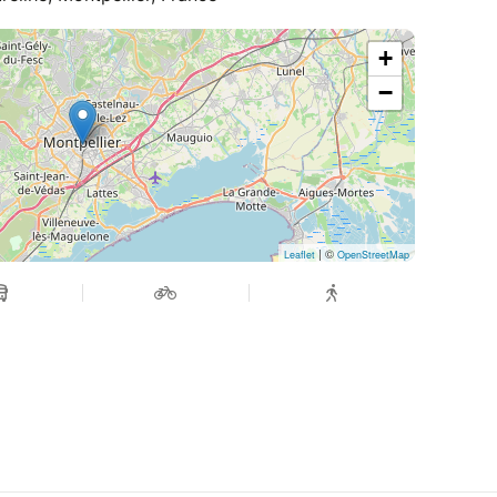
+
−
| ©
Leaflet
OpenStreetMap