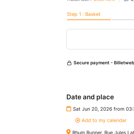
✨Au programme :
— Théorie sur la confection d
— Création de ton rhum arra
— Une bouteille personnalisé
⚠️ Seule règle : résister à l’
en patience pour déguster ton
Partant·e pour une activité au
- Ça se passe au Rhum Runn
- Samedi 20 juin
- De 15h30 à 17h30
Date and place
Places limitées — viens arran
Sat Jun 20, 2026 from 03
Add to my calendar
Rhum Runner, Rue Jules Latr