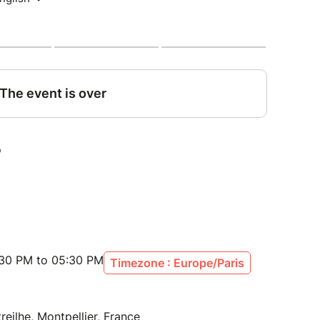
u rhum arrangé et les proportions à respecter
ngé maison
e à emporter chez toi
envie de la boire immédiatement et prend ton mal
 excellent rhum arrangé ! ☺️
ssi insolite… qu’“arhumatique” ?
er -
ger ça avec nous. ✨
:30 PM to 05:30 PM
Timezone : Europe/Paris
eilhe, Montpellier, France