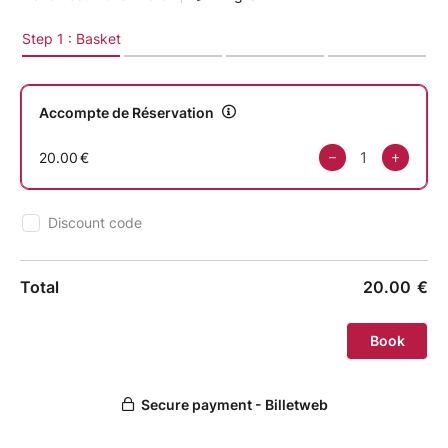
La chaleur d'une présence.
La douceur d'un contact.
La fluidité d'un mouvement partagé.
Sans rôle à jouer.
Sans performance.
Sans enjeu.
Juste le bonheur du peau à peau.
Le plaisir de la lenteur.
La magie d'un moment vécu pleinement.
✨ La Vague Organique est une immersion sensorielle
collective où les corps deviennent langage, où le
toucher retrouve sa simplicité et où la présence
prend toute sa place.
Un espace pour :
- explorer la fluidité
- goûter la connexion humaine