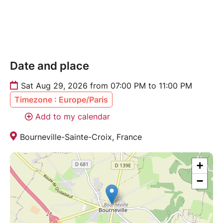
- éveiller sa sensorialité
- ralentir et ressentir
- se laisser porter par le mouvement du vivant
Toujours dans un cadre clair :
- Consentement
Date and place
- Confidentialité
Sat Aug 29, 2026 from 07:00 PM to 11:00 PM
- Respect des limites
Timezone : Europe/Paris
- Aucune sexualité
- Aucun enjeu relationnel
Add to my calendar
Bourneville-Sainte-Croix, France
Une invitation à revenir au plus simple.
Au plus vivant.
À soi.
+
Aux autres.
−
⚠️Tu restes toujours souverain.e de ce que tu y vis.
✨