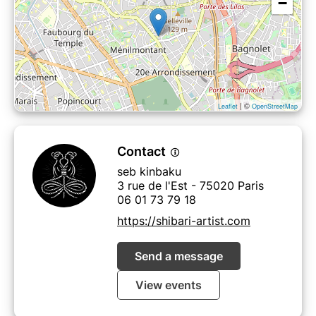
−
| ©
Leaflet
OpenStreetMap
Contact
seb kinbaku
3 rue de l'Est - 75020 Paris
06 01 73 79 18
https://shibari-artist.com
Send a message
View events