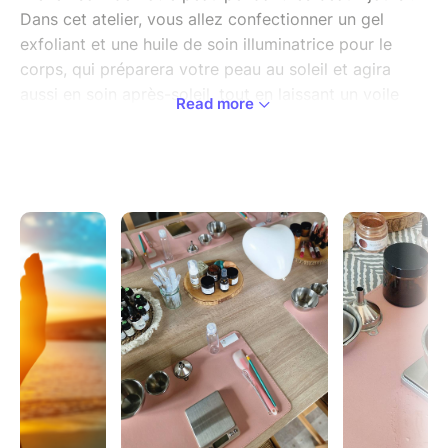
Dans cet atelier, vous allez confectionner un gel
exfoliant et une huile de soin illuminatrice pour le
corps, qui préparera votre peau au soleil et agira
aussi en soin après-soleil, tout en laissant un voile
Read more
légèrement satiné sur votre peau.
Le combo gagnant pour une peau toute douce,
hydratée, nourrie et légèrement hâlée ! De quoi se
promener fièrement en robe pendant la belle saison!
Au programme:
- Introduction et explication des précautions
d'hygiène et de sécurité, conservation...
- Découvrez les ingrédients naturels nécessaires à la
réalisation d'une texture gel et ceux favorisant le
bronzage et le hâle naturels de la peau.
- Explication de la mise en oeuvre des produits
- Conseils guidés et personnalisés
- Choisissez les fragrances et autres additifs