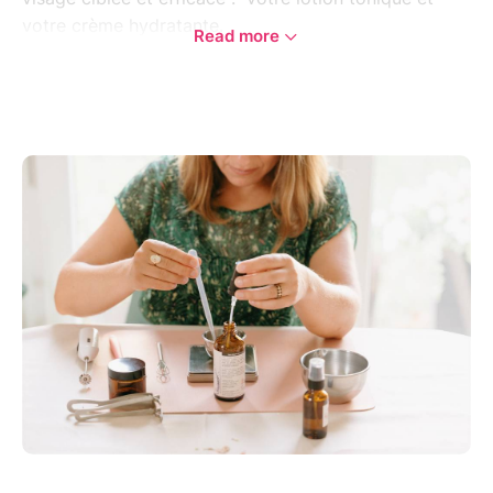
votre crème hydratante.
Read more
Au programme:
- Diagnostic de peau
- Introduction et explication des précautions
d'hygiène et de sécurité, conservation...
- Hydrolats, Huiles végétales, etc...: découvrez les
bienfaits de ces ingrédients naturels et apprenez à
les choisir en fonction de votre type de peau.
- Explication de la mise en oeuvre des produits
- Conseils guidés et personnalisés
- Choisissez les actifs, les fragrances ... pour
personnaliser vos produits à 100% !
Repartez avec vos créations, des recettes simples et
des conseils personnalisés!
Tout le matériel est fourni.