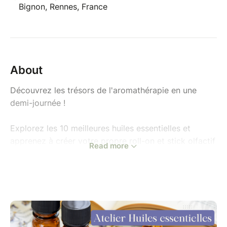
Bignon, Rennes, France
About
Découvrez les trésors de l'aromathérapie en une
demi-journée !
Explorez les 10 meilleures huiles essentielles et
apprenez à créer votre propre roll-on et stick olfactif
Read more
pour prendre soin de vous.
- Apprenez les bases de l'aromathérapie
- Découvrez les principales huiles essentielles et leurs
propriétés bénéfiques
- Créer votre propre roll-on et stick olfactif pour