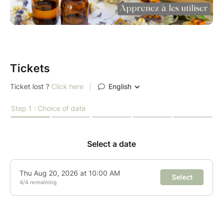
prendre soin de vous
- Méditation olfactive
Mes ateliers sont conçus pour s’adapter à vos envies
et à vos disponibilités :
Pour un groupe de 4 personnes ou plus :
Tickets
Vous avez la possibilité de choisir la date de
votre choix.
Pour les inscriptions individuelles ou en petit
groupe : Vous pouvez vous inscrire à l’une
des dates proposées.
N’hésitez pas à me contacter pour organiser un
atelier sur-mesure ou pour toute question concernant
les prochaines dates disponibles !