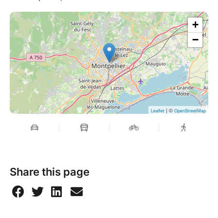
+
−
| ©
Leaflet
OpenStreetMap
Share this page