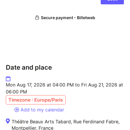
• Scènes classiques et modernes
• Découverte des masques de la Commedia dell’Arte
Objectif :
Prendre confiance en toi, t’exprimer plus facilement
et découvrir différentes façons de jouer la comédie.
Pour qui ?
Ouvert aux ados, débutant·e·s ou déjà à l’aise, qui ont
envie de découvrir ou progresser en théâtre.
Date and place
SALLE CLIMATISEE !
Mon Aug 17, 2026 at 04:00 PM to Fri Aug 21, 2026 at
FICHE D'INSCRIPTION CLIQUEZ ICI
06:00 PM
Timezone : Europe/Paris
Add to my calendar
Théâtre Beaux Arts Tabard, Rue Ferdinand Fabre,
Montpellier, France