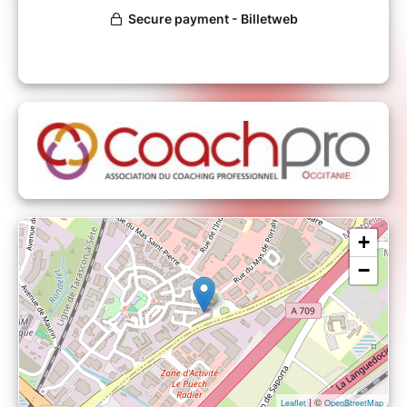
Viens jouer le jeu !
Stéphanie et Véronique seront ravies de vous
accueillir dans les locaux de
RH Solutions- portage salarial, 93 allée Jean
Anouilh, 34070 Montpellier, à partir de 18h30.
Venez nombreux et nombreuses!
+
−
| ©
Leaflet
OpenStreetMap