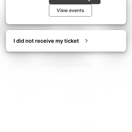
View events
I did not receive my ticket
© Billetweb |
Create my event