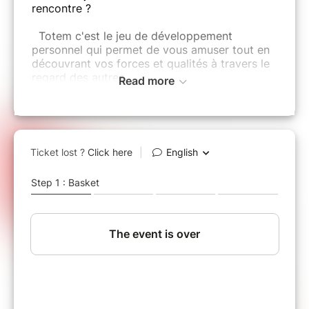
rencontre ?
Totem c'est le jeu de développement
personnel qui permet de vous amuser tout en
découvrant vos forces et qualités à travers le
regard des autres.
Read more
En 1 heure, ce jeu vous invite à vivre une
expérience ludique et collective autour de
l’interconnaissance. À travers les échanges,
chacun.e est amené.e à mieux se découvrir…
et à découvrir les autres, autrement. Le Totem
devient un prétexte pour parler de soi,
valoriser les différences et renforcer la
dynamique du groupe.
✨ Un temps convivial
✨Des échanges authentiques
✨Des prises de conscience
✨Et surtout, un vrai moment de connexion
✨Curieux·se de voir ce que ton totem révèle
de toi… et des autres ?