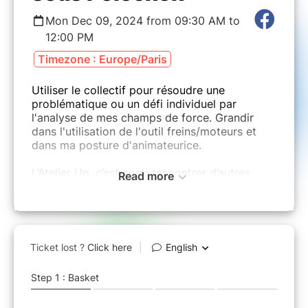
Mon Dec 09, 2024 from 09:30 AM to
12:00 PM
Timezone : Europe/Paris
Utiliser le collectif pour résoudre une
problématique ou un défi individuel par
l'analyse de mes champs de force. Grandir
dans l'utilisation de l'outil freins/moteurs et
dans ma posture d'animateurice.
L’Atelier Up, c’est aussi rencontrer d’autres
Read more
porteurs de projets et entrepreneurs avec qui
échanger expériences, bonnes pratiques,
anecdotes pour « être » en prenant soin de
notre énergie; c’est aussi un moment de
découverte et d’apprentissage par le « faire »
pour soutenir le démarrage et le
développement de notre activité pour « avoir
» les résultats à la hauteur de nos rêves… «
Être » pour « faire » et « avoir » est le fil d’or