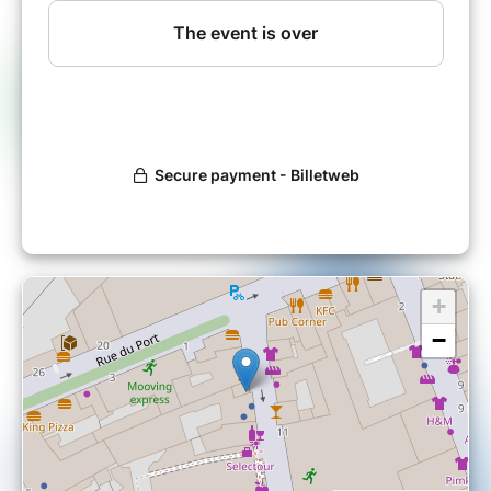
des Ateliers Up au service d’un entreprenariat
responsable, créatif, agile et engagé !
+
−