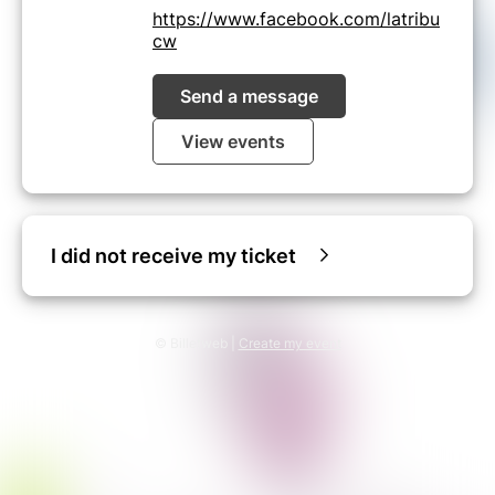
https://www.facebook.com/latribu
cw
Send a message
View events
I did not receive my ticket
© Billetweb |
Create my event