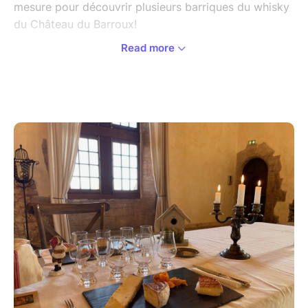
mesure pour découvrir plusieurs barriques du whisky
du Château du Barroux!
Read more
A l'occasion de ce week-end spécial l'atelier sera
animé par Fanny, l'oenologue du Château, et par
Romain, le fromager affineur de la fromagerie Mercy
de Carpentras. Un moment inoubliable en
perspective...!
Réservez vite votre place (gratuite pour tous les
détenteurs d'une souscription du whisky du château)
car les ateliers sont limités à 20 participants.