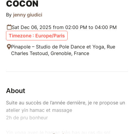
COCON
By
jenny giudici
Sat Dec 06, 2025 from 02:00 PM to 04:00 PM
Timezone : Europe/Paris
Pinapole – Studio de Pole Dance et Yoga, Rue
Charles Testoud, Grenoble, France
About
Suite au succès de l’année dernière, je re propose un
atelier yin hamac et massage
2h de pru bonheur
Yin yoga avec le hamac très bas au ras du sol