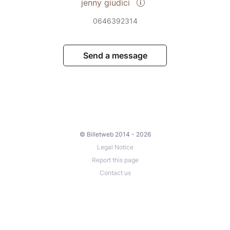
jenny giudici
0646392314
Send a message
© Billetweb 2014 - 2026
Legal Notice
Report this page
Contact us