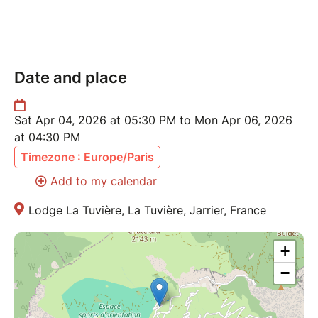
Vous serez hebergé dans un chalet à la décoration
soignée
Date and place
// Hébergement : en chambre partagée 2 ou 3 pers.
(chambre privative à la demande et si disponibilité
avec un supplément de 15 €/ par nuit)
Sat Apr 04, 2026 at 05:30 PM to Mon Apr 06, 2026
at 04:30 PM
Le chalet dispose d’un agréable espace en accès
Timezone : Europe/Paris
avec un sauna et un bain norvegien pour se détente
Add to my calendar
et socialiser en fin de journée !
Accès inclus 1h pendat le week-end.
Lodge La Tuvière, La Tuvière, Jarrier, France
+
Le chalet se trouve :
−
1h30 de Grenoble