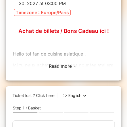
30, 2027 at 03:00 PM
Timezone : Europe/Paris
Achat de billets / Bons Cadeau ici !
Hello toi fan de cuisine asiatique !
Ici tu peux acheter des places pour les ateliers
Read more
collectifs que je propose chez moi, pour cela :
- choisis l'atelier et le nombre de places,
- si tu as un pack de billets ou comptes en
acheter un, contacte-moi pour réserver ta
place après achat,
- tu recevras ton billet par e-mail et tu pourras
l'imprimer pour l'offrir.
Si tu changes d'avis ou tu as un empêchement
pour l'atelier réservé, tu as 3 mois pour