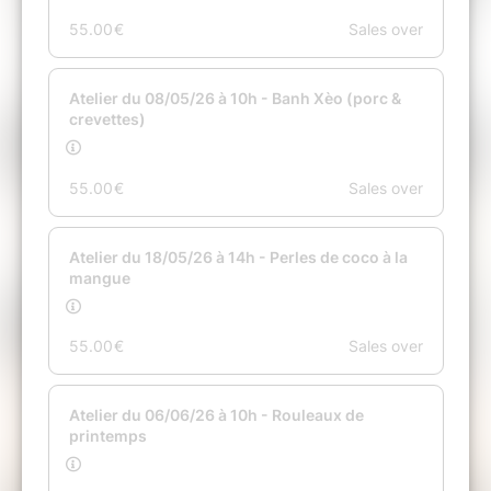
Toute réservation annulée dans les 24h précédentes est
dûe.
Aucune réclamation ne pourra être faite une fois le délai
d'utilisation dépassé.