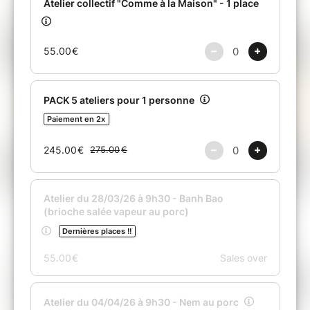
t'inscrire à un autre atelier.
Chaque atelier a besoin de 3 participants pour
avoir lieu, et en cas d'annulation de ma part,
tu pourras choisir un autre atelier avec un
délai supplémentaire.
En achetant votre billet sur cette plateforme,
vous acceptez les Conditions d'utilisation ci-
dessous :
Un billet est valable 3 mois à partir de la date d'achat
indiquée (sur le billet).
Un pack de billets est valable 1 an à partir de la date
d'achat indiquée (sur le billet).
La personne recevant un billet doit prendre contact
avec l'Atelier NauAn pour effectuer sa réservation.
Un billet doit être réglé avant le jour de la prestation.
Un billet peut être cédé à un tiers (sauf mention
contraire).
Un billet n'est pas remboursable.