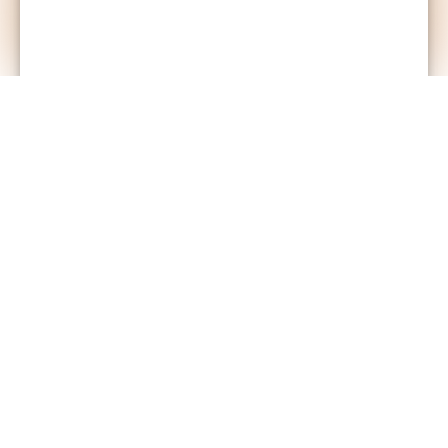
+
−
| ©
Leaflet
OpenStreetMap
Location