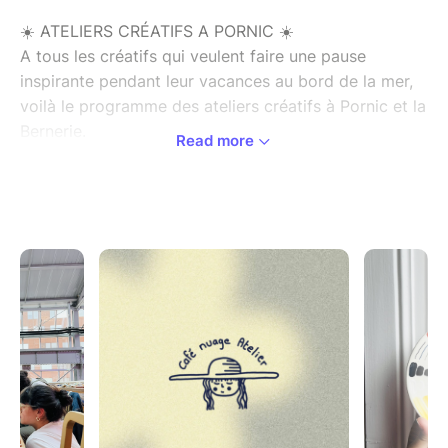
☀️ ATELIERS CRÉATIFS A PORNIC ☀️
A tous les créatifs qui veulent faire une pause
inspirante pendant leur vacances au bord de la mer,
voilà le programme des ateliers créatifs à Pornic et la
Bernerie.
Read more
Je suis trop heureuse de proposer ces ateliers pour
la première fois a Pornic où je passe tous mes étés :)
Il y aura de la Linogravure, du métal à embosser et
de la peinture sur céramique !
Les ateliers à pornic auront lieu en extérieur à l’ombre
dans le jardin ou sur la terrasse du 14 avenue Pacaud
à Pornic
Les 2 ateliers a la Bernerie ont lieu dans le jardin du
Domaine de la Gressiere sous une tente nomade