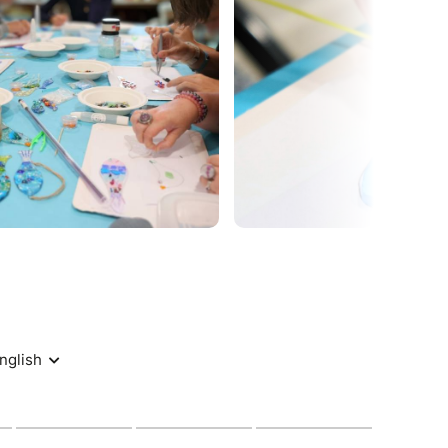
 et des outils
ge des éléments en verre
ut au long de la création
nt sont découpées à l’avance et meulées pour
. Vous aurez à disposition une multitude de
r décorer vos créations, à la manière d’une
inspirer des modèles proposés, ou bien créer
 C’est simple, facile et ludique!
 à haute température dans un four verrier
us pourrez les récupérer dès le vendredi suivant
vous sera indiqué. Elles pourront aussi être
de livraison à partir de 6€ selon le poids du
 :