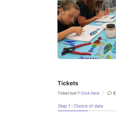
participants
Découverte des matériaux
Composition et assembla
Conseils personnalisés to
Les bases en verre transpare
éviter tout risque de coupure
morceaux de verre colorés pou
mosaïque. Vous pourrez vous 
selon votre propre inspiration.
Vos oeuvres seront fusionnées
pendant environ 10 heures. Vo
Tickets
dans le point de collecte qui 
expédiées par La Poste (frais 
paquet).
Informations complémentaires