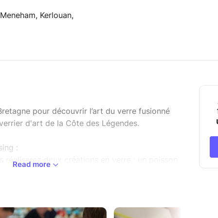
 Meneham, Kerlouan,
retagne pour découvrir l’art du verre fusionné
verrier d'art de la Côte des Légendes.
sing :
réaliserez deux créations en verre : un poisson
Read more
ce artistique n’est nécessaire : l’atelier est conçu
 enfants à partir de 6 ans.
lon le rythme du groupe et le nombre de