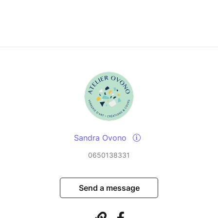
Sandra Ovono
0650138331
Send a message