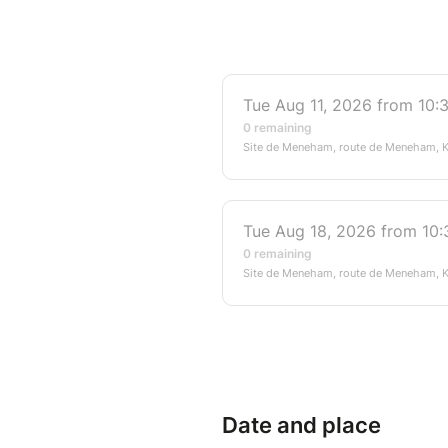
- Durée : 1 à 2 heures, selon 
- Accessible dès 6 ans
- Atelier pouvant accueillir
personnes
- RDV devant les chaumières 
Date and place