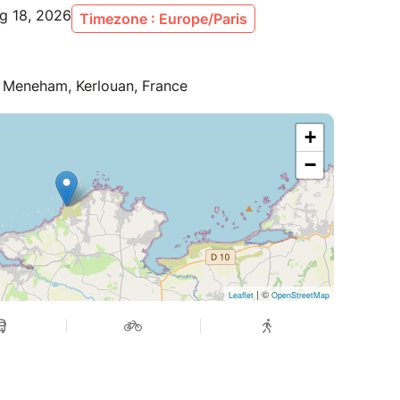
ug 18, 2026
Timezone : Europe/Paris
 Meneham, Kerlouan, France
+
−
| ©
Leaflet
OpenStreetMap