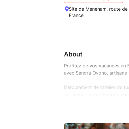
Site de Meneham, route de
France
About
Profitez de vos vacances en B
avec Sandra Ovono, artisane 
Déroulement de l’atelier de fu
Accompagné par Sandra, vous 
et un tableau. Aucune expérien
pour les débutants, adultes et
Durée : entre 1h et 2h se