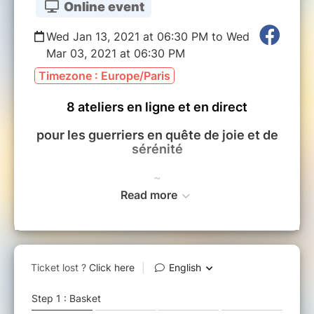
Online event
Wed Jan 13, 2021 at 06:30 PM to Wed
Mar 03, 2021 at 06:30 PM
Timezone : Europe/Paris
8 ateliers en ligne et en direct
pour les guerriers en quête de joie et de
sérénité
~
Read more
P comme Pacifier son monde intérieur
E comme Ecouter son corps
A comme Accueillir et Accepter ses émotions
C comme Cultiver la confiance et le Courage
E comme Etre.
~