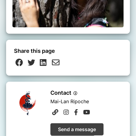
Vous saurez comment cultiver votre
joie intérieure.
Vous aurez lâché des tensions
extérieures et intérieures!
Pour qui
?
Share this page
Ces ateliers ont ouverts à tous et ne nécessite
aucun prérequis.
Que vous ayez déjà pratiqué la méditation ou
non, vous pouvez tous y participer.
De même pour la danse, inutile de savoir
Contact
« danser » au sens habituel du terme.
Mai-Lan Ripoche
Vous n'êtes pas obligé de prendre la parole
également, ni même d'allumer votre caméra.
Send a message
Attention, places limitées.