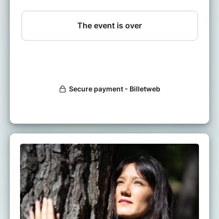
De manière ludique, simple et concrète, je
vous propose une série de 8 ateliers en ligne
d'1h30 à travers :
des méditations guidées,
de la danse consciente,
des enseignements,
​​​​​​​de l'écriture,
et un cercle de parole.
Pour vous reconnecter à un espace de joie, de
paix et de liberté intérieure.
A l'issue de ces ateliers
Vous aurez développé une autre
relation à vous-même, aux autres et au
monde.
Vous aurez une relation plus intime et
bienveillante avec votre corps.
Vous serez plus apaisé et en paix avec
ce qui est.