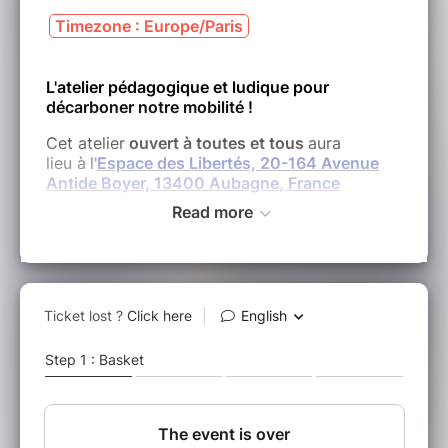
Timezone : Europe/Paris
L'atelier pédagogique et ludique pour
décarboner notre mobilité !
Cet atelier
ouvert à toutes et tous
aura
lieu à
l
'
Espace des Libertés, 20-164 Avenue
Antide Boyer, 13400 Aubagne, France
Read more
dans le cadre des Rencontres du Vélo et des
mobilités douces /Fresque Quizz + Fresque en
fonction du nombre des inscrits
La Fresque de la Mobilité
"Atelier Citoyen"
est
un atelier
collaboratif
, d'une durée de
2
heures
, pour
sensibiliser
aux enjeux carbone
de la
mobilité des personnes
.
Elle fait la part belle aux
leviers
que chaque
chaque citoyen·ne peut actionner