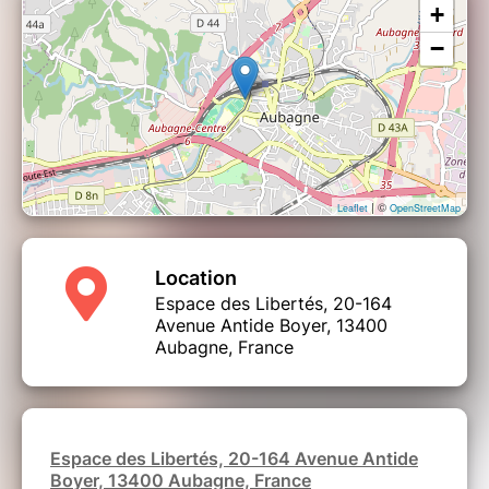
+
−
L'animateur ou l'animatrice
vous enverra par
email une invitation personnelle.
Veillez à bien vérifier vos spams !
| ©
Leaflet
OpenStreetMap
Location
Espace des Libertés, 20-164
Avenue Antide Boyer, 13400
Aubagne, France
Espace des Libertés, 20-164 Avenue Antide
Boyer, 13400 Aubagne, France