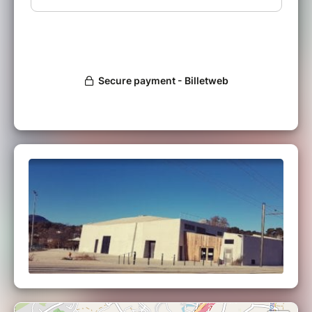
pour
décarboner
sa propre mobilité.
Pour les personnes novices comme pour les
plus expertes, elle permet de mieux
comprendre comment
adopter
individuellement une mobilité plus sobre.
La Fresque de la Mobilité, c'est:
1
panorama
pour tout comprendre :
quelle est la part des transports dans
l'empreinte carbone totale ? que
pèsent les transports en communs
dans les km parcourus ? Quelles sont
les énergies de la mobilité ? ...
un atelier
concret
: de nombreux
leviers d'action, pour chacun, sont
identifiés.
fun
et inspirant : lors d'un
jeu de rôle
,
devenez "coach mobilité" et aidez
plusieurs profils de Français·es à
adopter des pratiques moins
carbonées.