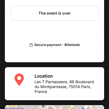
retour à l’essentiel :
l’Eglise n’est pas
seulement une institution mais une
communauté qui rassemble des croyants qui,
dans leur diversité, sont unis par une même
foi.
Cette avant première, sera suivie par un
échange avec les réalisateurs et certains des
participants et s'achèvera avec un cocktail.
Teaser et informations sur
encoreunefoi.fr
.
Location
Les 7 Parnassiens, 98 Boulevard
du Montparnasse, 75014 Paris,
France