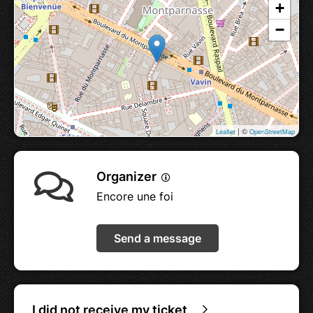
+
−
| ©
Leaflet
OpenStreetMap
Organizer
Encore une foi
Send a message
I did not receive my ticket