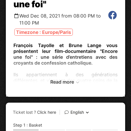
une foi"
Wed Dec 08, 2021 from 08:00 PM to
11:00 PM
Timezone : Europe/Paris
François Tayolle et Brune Lange vous
présentent leur film-documentaire "Encore
une foi" : une série d’entretiens avec des
croyants de confession catholique.
Ils appartiennent à des générations
différentes, et viennent des quatre coins de la
Read more
France. Devant la caméra, ils se livrent : en
quoi croient-ils ? Et d’abord, pourquoi croient-
ils ? Quelles expériences et rencontres les ont
menés là où ils en sont sur le plan spirituel ?
Dans le contexte du rapport Sauvé, où l’Eglise
est particulièrement ciblée pour ses
douloureuses erreurs, ce film se veut être un