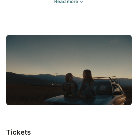
Read more
+1) en renseignant ton adresse mail personnelle pour
les 2 réservations, dans la limite des places
disponibles.
En participant à cet événement, tu acceptes d’être
filmé(e) et/ou photographié(e) et autorises
SensCritique à utiliser et diffuser ces images, sur tout
support de communication, notamment sur les
réseaux sociaux.
L'équipe SensCritique
Tickets