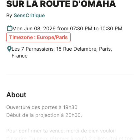
SUR LA ROUTE D'OMAHA
By
SensCritique
Mon Jun 08, 2026 from 07:30 PM to 10:30 PM
Timezone : Europe/Paris
Les 7 Parnassiens, 16 Rue Delambre, Paris,
France
About
Ouverture des portes à 19h30
Début de la projection à 20h00.
Pour confirmer ta venue, merci de bien vouloir
t'inscrire. Tu peux réserver jusqu'à 2 billets (toi et ton