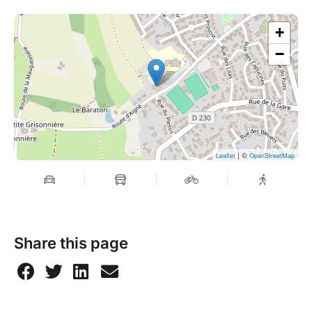
+
−
| ©
Leaflet
OpenStreetMap
Share this page