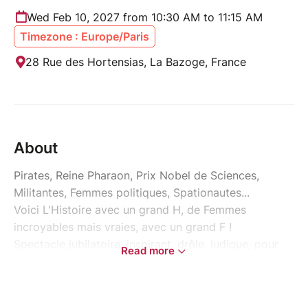
Wed Feb 10, 2027 from 10:30 AM to 11:15 AM
Timezone : Europe/Paris
28 Rue des Hortensias, La Bazoge, France
About
Pirates, Reine Pharaon, Prix Nobel de Sciences,
Militantes, Femmes politiques, Spationautes...
Voici L'Histoire avec un grand H, de Femmes
incroyables mais vraies, avec un grand F !
Spectacle jubilatoire, inspirant, drôle, ludique, pour
Read more
petits et grands
Sur Tableau noir et blanc pour des Portraits hauts en
couleurs